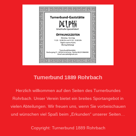
Turnerbund 1889 Rohrbach
Herzlich willkommen auf den Seiten des Turnerbundes
Rohrbach. Unser Verein bietet ein breites Sportangebot in
vielen Abteilungen. Wir freuen uns, wenn Sie vorbeischauen
und wünschen viel Spaß beim „Erkunden“ unserer Seiten…
Copyright: Turnerbund 1889 Rohrbach