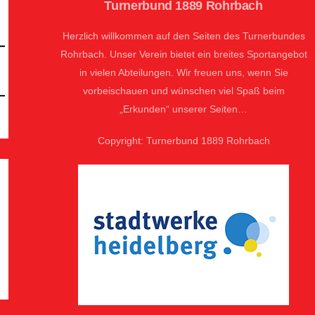
Turnerbund 1889 Rohrbach
Herzlich willkommen auf den Seiten des Turnerbundes
Rohrbach. Unser Verein bietet ein breites Sportangebot
in vielen Abteilungen. Wir freuen uns, wenn Sie
vorbeischauen und wünschen viel Spaß beim
„Erkunden“ unserer Seiten…
Copyright: Turnerbund 1889 Rohrbach