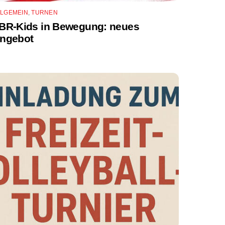
LLGEMEIN
,
TURNEN
BR-Kids in Bewegung: neues
ngebot