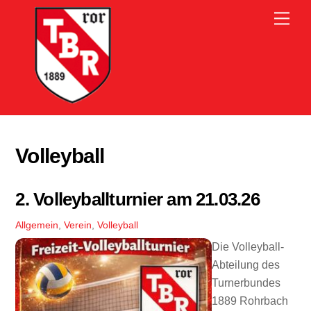
Skip
Men
to
content
Volleyball
2. Volleyballturnier am 21.03.26
Allgemein
,
Verein
,
Volleyball
Die Volleyball-
Abteilung des
Turnerbundes
1889 Rohrbach