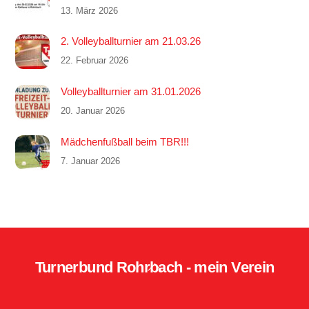
13. März 2026
2. Volleyballturnier am 21.03.26
22. Februar 2026
Volleyballturnier am 31.01.2026
20. Januar 2026
Mädchenfußball beim TBR!!!
7. Januar 2026
Turnerbund Rohrbach - mein Verein
Back
To
Top