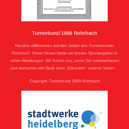
Turnerbund 1889 Rohrbach
Herzlich willkommen auf den Seiten des Turnerbundes
Rohrbach. Unser Verein bietet ein breites Sportangebot in
vielen Abteilungen. Wir freuen uns, wenn Sie vorbeischauen
und wünschen viel Spaß beim „Erkunden“ unserer Seiten…
Copyright: Turnerbund 1889 Rohrbach