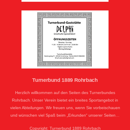
Turnerbund 1889 Rohrbach
Herzlich willkommen auf den Seiten des Turnerbundes
Rohrbach. Unser Verein bietet ein breites Sportangebot in
vielen Abteilungen. Wir freuen uns, wenn Sie vorbeischauen
und wünschen viel Spaß beim „Erkunden“ unserer Seiten…
Copyright: Turnerbund 1889 Rohrbach