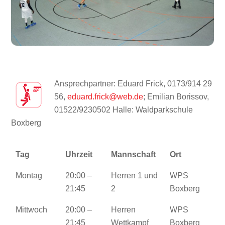
Ansprechpartner: Eduard Frick, 0173/914 29
56,
eduard.frick@web.de
; Emilian Borissov,
01522/9230502
Halle: Waldparkschule
Boxberg
Tag
Uhrzeit
Mannschaft
Ort
Montag
20:00 –
Herren 1 und
WPS
21:45
2
Boxberg
Mittwoch
20:00 –
Herren
WPS
21:45
Wettkampf
Boxberg