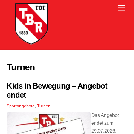
Skip
Men
to
content
Turnen
Kids in Bewegung – Angebot
endet
Sportangebote
,
Turnen
Das Angebot
endet zum
29.07.2026.