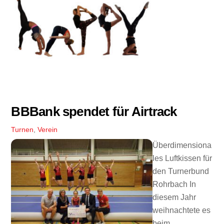
BBBank spendet für Airtrack
Turnen
,
Verein
Überdimensiona
les Luftkissen für
den Turnerbund
Rohrbach In
diesem Jahr
weihnachtete es
beim