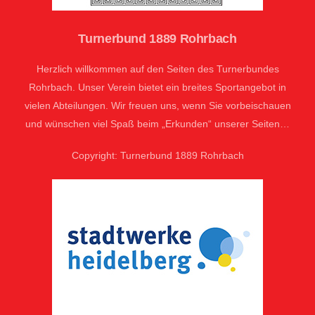
Turnerbund 1889 Rohrbach
Herzlich willkommen auf den Seiten des Turnerbundes
Rohrbach. Unser Verein bietet ein breites Sportangebot in
vielen Abteilungen. Wir freuen uns, wenn Sie vorbeischauen
und wünschen viel Spaß beim „Erkunden“ unserer Seiten…
Copyright: Turnerbund 1889 Rohrbach