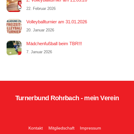
22. Februar 2026
Volleyballturnier am 31.01.2026
20. Januar 2026
Mädchenfußball beim TBR!!!
7. Januar 2026
Turnerbund Rohrbach - mein Verein
Back
To
Top
Kontakt
Mitgliedschaft
Impressum