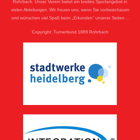
Rohrbach. Unser Verein bietet ein breites Sportangebot in
vielen Abteilungen. Wir freuen uns, wenn Sie vorbeischauen
und wünschen viel Spaß beim „Erkunden“ unserer Seiten…
Copyright: Turnerbund 1889 Rohrbach