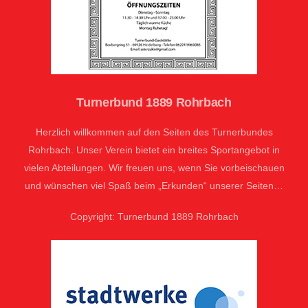
Turnerbund 1889 Rohrbach
Herzlich willkommen auf den Seiten des Turnerbundes
Rohrbach. Unser Verein bietet ein breites Sportangebot in
vielen Abteilungen. Wir freuen uns, wenn Sie vorbeischauen
und wünschen viel Spaß beim „Erkunden“ unserer Seiten…
Copyright: Turnerbund 1889 Rohrbach