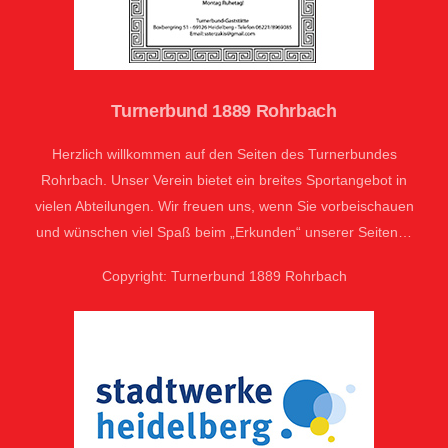
Turnerbund 1889 Rohrbach
Herzlich willkommen auf den Seiten des Turnerbundes
Rohrbach. Unser Verein bietet ein breites Sportangebot in
vielen Abteilungen. Wir freuen uns, wenn Sie vorbeischauen
und wünschen viel Spaß beim „Erkunden“ unserer Seiten…
Copyright: Turnerbund 1889 Rohrbach