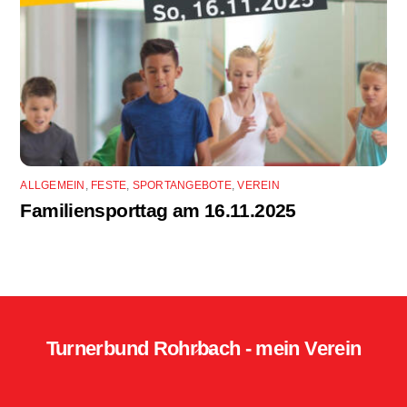
ALLGEMEIN
,
FESTE
,
SPORTANGEBOTE
,
VEREIN
Familiensporttag am 16.11.2025
Turnerbund Rohrbach - mein Verein
Back
To
Top