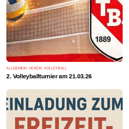
ALLGEMEIN
,
VEREIN
,
VOLLEYBALL
2. Volleyballturnier am 21.03.26