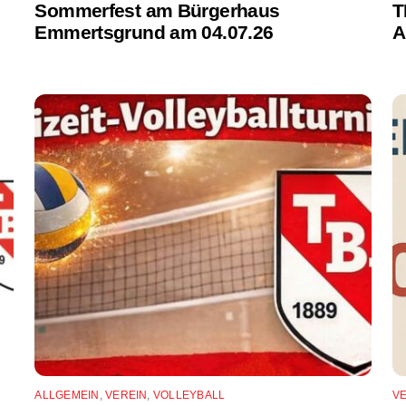
Sommerfest am Bürgerhaus
T
Emmertsgrund am 04.07.26
A
ALLGEMEIN
,
VEREIN
,
VOLLEYBALL
V