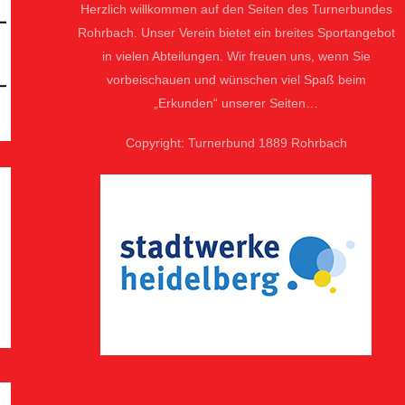
Herzlich willkommen auf den Seiten des Turnerbundes
Rohrbach. Unser Verein bietet ein breites Sportangebot
in vielen Abteilungen. Wir freuen uns, wenn Sie
vorbeischauen und wünschen viel Spaß beim
„Erkunden“ unserer Seiten…
Copyright: Turnerbund 1889 Rohrbach