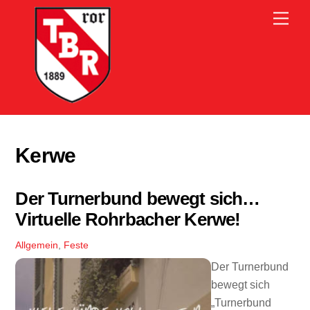
Skip
Men
to
content
Kerwe
Der Turnerbund bewegt sich…
Virtuelle Rohrbacher Kerwe!
Allgemein
,
Feste
Der Turnerbund
bewegt sich
„Turnerbund