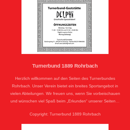
Turnerbund 1889 Rohrbach
Herzlich willkommen auf den Seiten des Turnerbundes
Rohrbach. Unser Verein bietet ein breites Sportangebot in
vielen Abteilungen. Wir freuen uns, wenn Sie vorbeischauen
und wünschen viel Spaß beim „Erkunden“ unserer Seiten…
Copyright: Turnerbund 1889 Rohrbach