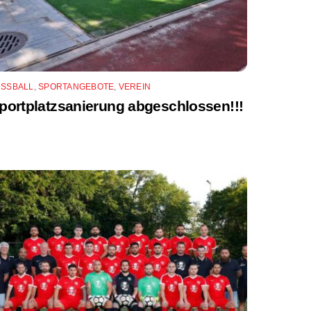
USSBALL
,
SPORTANGEBOTE
,
VEREIN
portplatzsanierung abgeschlossen!!!