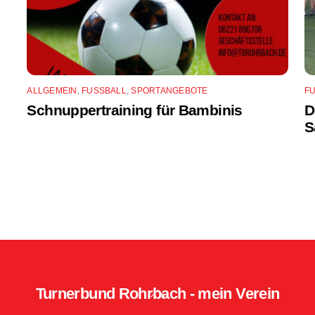
ALLGEMEIN
,
FUSSBALL
,
SPORTANGEBOTE
F
Schnuppertraining für Bambinis
D
S
Turnerbund Rohrbach - mein Verein
Back
To