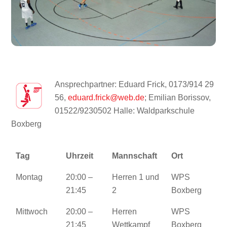
Ansprechpartner: Eduard Frick, 0173/914 29
56,
eduard.frick@web.de
; Emilian Borissov,
01522/9230502
Halle: Waldparkschule
Boxberg
Tag
Uhrzeit
Mannschaft
Ort
Montag
20:00 –
Herren 1 und
WPS
21:45
2
Boxberg
Mittwoch
20:00 –
Herren
WPS
21:45
Wettkampf
Boxberg