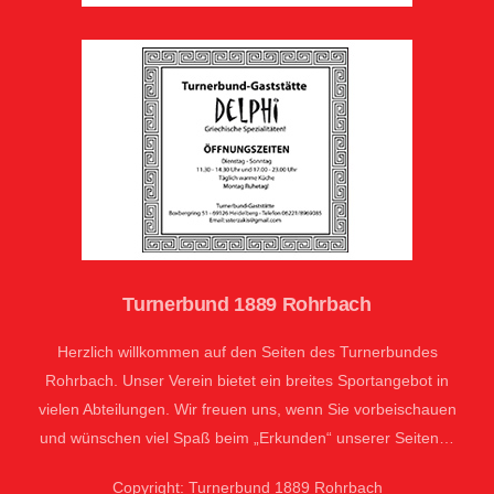
Turnerbund 1889 Rohrbach
Herzlich willkommen auf den Seiten des Turnerbundes
Rohrbach. Unser Verein bietet ein breites Sportangebot in
vielen Abteilungen. Wir freuen uns, wenn Sie vorbeischauen
und wünschen viel Spaß beim „Erkunden“ unserer Seiten…
Copyright: Turnerbund 1889 Rohrbach